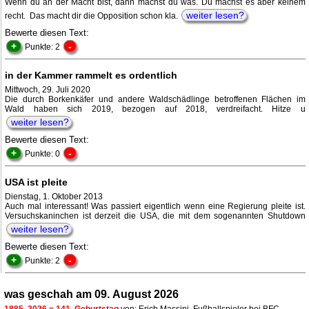
Wenn du an der Macht bist, dann machst du was. Du machst es aber keinem
weiter lesen?
recht. Das macht dir die Opposition schon kla.
Bewerte diesen Text:
+
-
Punkte: 2
in der Kammer rammelt es ordentlich
Mittwoch, 29. Juli 2020
Die durch Borkenkäfer und andere Waldschädlinge betroffenen Flächen im
Wald haben sich 2019, bezogen auf 2018, verdreifacht. Hitze u
weiter lesen?
Bewerte diesen Text:
+
-
Punkte: 0
USA ist pleite
Dienstag, 1. Oktober 2013
Auch mal interessant! Was passiert eigentlich wenn eine Regierung pleite ist.
Versuchskaninchen ist derzeit die USA, die mit dem sogenannten Shutdown
weiter lesen?
Bewerte diesen Text:
+
-
Punkte: 2
was geschah am 09. August 2026