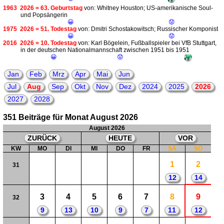
1963
2026 = 63. Geburtstag
von: Whitney Houston; US-amerikanische Soul-
und Popsängerin
😀
😟
1975
2026 = 51. Todestag
von: Dmitri Schostakowitsch; Russischer Komponist
😀
😟
2016
2026 = 10. Todestag
von: Karl Bögelein, Fußballspieler bei VfB Stuttgart,
in der deutschen Nationalmannschaft zwischen 1951 bis 1951
😀
😟
Jan
Feb
Mrz
Apr
Mai
Jun
Jul
Aug
Sep
Okt
Nov
Dez
2024
2025
2026
2027
2028
351 Beiträge für Monat August 2026
August 2026
ZURÜCK
HEUTE
VOR
KW
MO
DI
MI
DO
FR
SA
SO
1
2
31
12
14
3
4
5
6
7
8
9
32
9
13
10
9
7
11
12