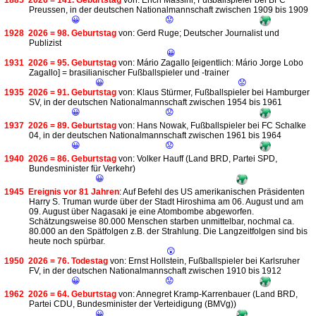
1885
2026 = 141. Geburtstag
von: Erich Massini, Fußballspieler bei BFC
Preussen, in der deutschen Nationalmannschaft zwischen 1909 bis 1909
😀
😟
1928
2026 = 98. Geburtstag
von: Gerd Ruge; Deutscher Journalist und
Publizist
😀
1931
2026 = 95. Geburtstag
von: Mário Zagallo [eigentlich: Mário Jorge Lobo
Zagallo] = brasilianischer Fußballspieler und -trainer
😀
😟
1935
2026 = 91. Geburtstag
von: Klaus Stürmer, Fußballspieler bei Hamburger
SV, in der deutschen Nationalmannschaft zwischen 1954 bis 1961
😀
😟
1937
2026 = 89. Geburtstag
von: Hans Nowak, Fußballspieler bei FC Schalke
04, in der deutschen Nationalmannschaft zwischen 1961 bis 1964
😀
😟
1940
2026 = 86. Geburtstag
von: Volker Hauff (Land BRD, Partei SPD,
Bundesminister für Verkehr)
😀
1945
Ereignis vor 81 Jahren
: Auf Befehl des US amerikanischen Präsidenten
Harry S. Truman wurde über der Stadt Hiroshima am 06. August und am
09. August über Nagasaki je eine Atombombe abgeworfen.
Schätzungsweise 80.000 Menschen starben unmittelbar, nochmal ca.
80.000 an den Spätfolgen z.B. der Strahlung. Die Langzeitfolgen sind bis
heute noch spürbar.
😲
1950
2026 = 76. Todestag
von: Ernst Hollstein, Fußballspieler bei Karlsruher
FV, in der deutschen Nationalmannschaft zwischen 1910 bis 1912
😀
😟
1962
2026 = 64. Geburtstag
von: Annegret Kramp-Karrenbauer (Land BRD,
Partei CDU, Bundesminister der Verteidigung (BMVg))
😀