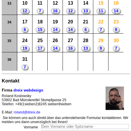
10
11
12
13
14
15
16
33
12
7
16
12
13
11
14
17
18
19
20
21
22
23
34
6
15
14
14
6
7
8
24
25
26
27
28
29
30
35
19
17
14
16
13
9
7
31
36
7
Kontakt
Firma
dreix webdesign
Roland Koslowsky
53902 Bad Münstereifel Stumpfgasse 25
Telefon: +49(1sieben2)8245 sieben9sieben
E-Mail:
roland@dreix.de
Sie können uns auch direkt über das untenstehende Formular kontaktieren. Wir
melden uns dann unverzüglich bei Ihnen!
Vorname