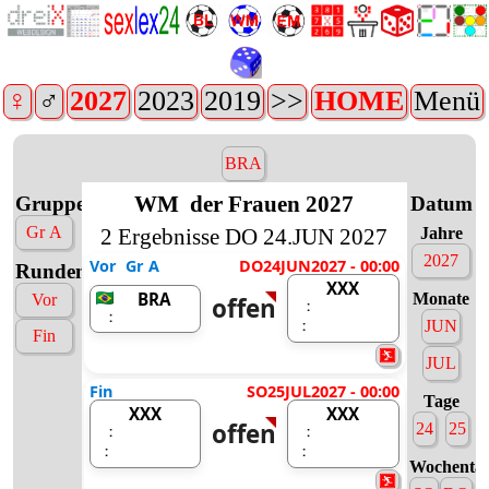
♀
♂
2027
2023
2019
>>
HOME
Menü
BRA
WM
der Frauen 2027
Gruppen
Datum
Gr A
2 Ergebnisse DO 24.JUN 2027
Jahre
2027
Vor
Gr A
DO24JUN2027 - 00:00
Runden
XXX
BRA
Monate
Vor
offen
:
:
JUN
:
Fin
JUL
Fin
SO25JUL2027 - 00:00
Tage
XXX
XXX
offen
24
25
:
:
:
:
Wochenta