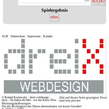
SO
DO
Spielergebnis
offen
AGB
Datenschutz
Impressum
Kontakt
© Roland Koslowsky
dreix webdesign
Alle auf dieser Seite gezeigten Texte
dreix - Sie haben die Idee - wir das Know How
sind rein private
Meinungsäußerungen.
Für die Richtigkeit der Daten übernehmen wir keine Gewähr!