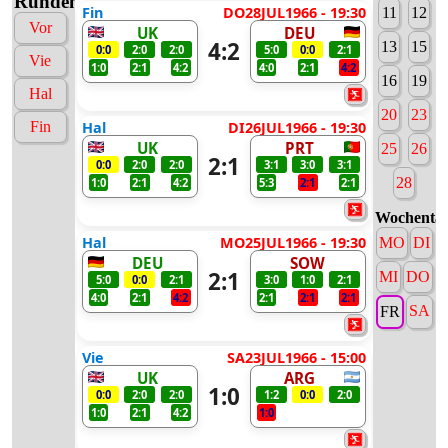
Runden
Fin
DO28JUL1966 - 19:30
11
12
Vor
UK
DEU
4:2
13
15
0:0
2:0
2:0
5:0
0:0
2:1
Vie
1:0
2:1
4:2
4:0
2:1
4:2
16
19
Hal
20
23
Fin
Hal
DI26JUL1966 - 19:30
UK
PRT
25
26
2:1
0:0
2:0
2:0
3:1
3:0
3:1
28
1:0
2:1
4:2
5:3
2:1
2:1
Wochenta
Hal
MO25JUL1966 - 19:30
MO
DI
DEU
SOW
2:1
MI
DO
5:0
0:0
2:1
3:0
1:0
2:1
4:0
2:1
4:2
2:1
2:1
2:1
SA
FR
Vie
SA23JUL1966 - 15:00
UK
ARG
1:0
0:0
2:0
2:0
1:2
0:0
2:0
1:0
2:1
4:2
1:0