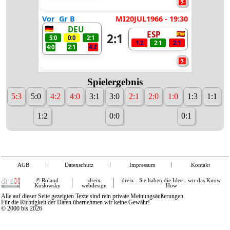
Vor
Gr B
MI20JUL1966 - 19:30
DEU
ESP
2:1
5:0
0:0
2:1
1:2
2:1
2:1
4:0
2:1
4:2
Spielergebnis
5:3
5:0
4:2
4:0
3:1
3:0
2:1
2:0
1:0
1:3
1:1
1:2
0:0
0:1
AGB
Datenschutz
Impressum
Kontakt
© Roland
dreix
dreix - Sie haben die Idee - wir das Know
Koslowsky
webdesign
How
Alle auf dieser Seite gezeigten Texte sind rein private Meinungsäußerungen.
Für die Richtigkeit der Daten übernehmen wir keine Gewähr!
© 2000 bis 2026