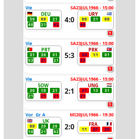
Vie
SA23JUL1966 - 15:00
DEU
URY
4:0
5:0
0:0
2:1
0:0
2:1
0:0
4:0
2:1
4:2
4:0
Vie
SA23JUL1966 - 15:00
PRT
PRK
5:3
3:1
3:0
3:1
3:0
1:1
0:1
5:3
2:1
2:1
5:3
Vie
SA23JUL1966 - 15:00
SOW
UNG
2:1
3:0
1:0
2:1
3:1
1:3
3:1
2:1
2:1
2:1
2:1
Vor
Gr A
MI20JUL1966 - 19:30
UK
FRA
2:0
0:0
2:0
2:0
1:1
2:1
2:0
1:0
2:1
4:2