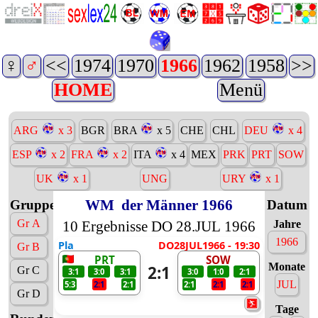
♀
♂
<<
1974
1970
1966
1962
1958
>>
HOME
Menü
ARG
x 3
BGR
BRA
x 5
CHE
CHL
DEU
x 4
ESP
x 2
FRA
x 2
ITA
x 4
MEX
PRK
PRT
SOW
UK
x 1
UNG
URY
x 1
WM
der Männer 1966
Gruppen
Datum
Gr A
10 Ergebnisse DO 28.JUL 1966
Jahre
1966
Pla
DO28JUL1966 - 19:30
Gr B
PRT
SOW
Monate
2:1
Gr C
3:1
3:0
3:1
3:0
1:0
2:1
JUL
5:3
2:1
2:1
2:1
2:1
2:1
Gr D
Tage