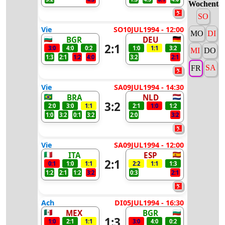
Wochenta
SO
Vie
SO10JUL1994 - 12:00
MO
DI
BGR
DEU
2:1
3:0
4:0
0:2
1:0
1:1
3:2
MI
DO
1:3
2:1
1:2
4:0
3:2
2:1
SA
FR
Vie
SA09JUL1994 - 14:30
BRA
NLD
3:2
2:0
3:0
1:1
2:1
1:0
1:2
1:0
3:2
0:1
3:2
2:0
3:2
Vie
SA09JUL1994 - 12:00
ITA
ESP
2:1
0:1
1:0
1:1
2:2
1:1
1:3
1:2
2:1
1:2
3:2
0:3
2:1
Ach
DI05JUL1994 - 16:30
MEX
BGR
1:3
1:0
2:1
1:1
3:0
4:0
0:2