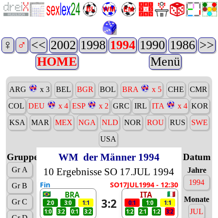
♀
♂
<<
2002
1998
1994
1990
1986
>>
HOME
Menü
ARG
x 3
BEL
BGR
BOL
BRA
x 5
CHE
CMR
COL
DEU
x 4
ESP
x 2
GRC
IRL
ITA
x 4
KOR
KSA
MAR
MEX
NGA
NLD
NOR
ROU
RUS
SWE
USA
WM
der Männer 1994
Gruppen
Datum
Gr A
10 Ergebnisse SO 17.JUL 1994
Jahre
1994
Fin
SO17JUL1994 - 12:30
Gr B
BRA
ITA
Monate
3:2
Gr C
2:0
3:0
1:1
0:1
1:0
1:1
JUL
1:0
3:2
0:1
3:2
1:2
2:1
1:2
3:2
Gr D