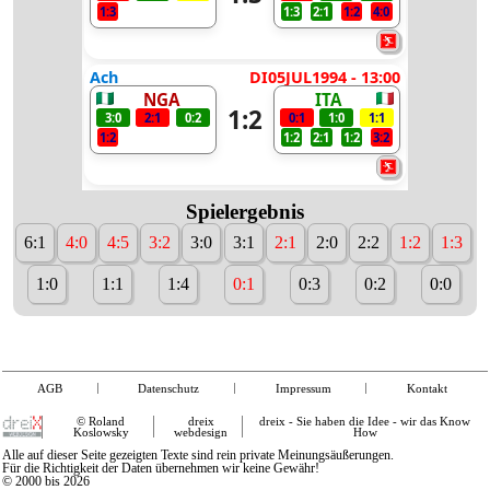
1:3
1:3
2:1
1:2
4:0
Ach
DI05JUL1994 - 13:00
NGA
ITA
1:2
3:0
2:1
0:2
0:1
1:0
1:1
1:2
1:2
2:1
1:2
3:2
Spielergebnis
6:1
4:0
4:5
3:2
3:0
3:1
2:1
2:0
2:2
1:2
1:3
1:0
1:1
1:4
0:1
0:3
0:2
0:0
AGB
Datenschutz
Impressum
Kontakt
© Roland
dreix
dreix - Sie haben die Idee - wir das Know
Koslowsky
webdesign
How
Alle auf dieser Seite gezeigten Texte sind rein private Meinungsäußerungen.
Für die Richtigkeit der Daten übernehmen wir keine Gewähr!
© 2000 bis 2026