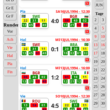
JUN
Gr E
Pla
SA16JUL1994 - 12:30
Tage
Gr F
SWE
BGR
4:0
2
3
2:2
3:1
1:1
3:0
4:0
0:2
Runden
1:3
4:5
0:1
4:0
1:3
2:1
1:2
4:0
4
5
Vor
9
10
Ach
Hal
MI13JUL1994 - 16:30
SWE
BRA
13
16
0:1
Vie
2:2
3:1
1:1
2:0
3:0
1:1
17
18
1:3
4:5
0:1
4:0
1:0
3:2
0:1
3:2
Hal
19
20
Pla
Hal
MI13JUL1994 - 16:00
21
22
Fin
BGR
ITA
1:2
3:0
4:0
0:2
0:1
1:0
1:1
23
24
1:3
2:1
1:2
4:0
1:2
2:1
1:2
3:2
25
26
27
28
Vie
SO10JUL1994 - 12:30
ROU
SWE
29
30
4:5
1:3
1:4
0:1
2:2
3:1
1:1
3:2
4:5
1:3
4:5
0:1
4:0