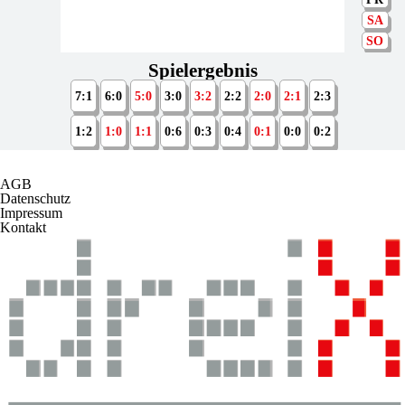
SA
SO
Spielergebnis
7:1
6:0
5:0
3:0
3:2
2:2
2:0
2:1
2:3
1:2
1:0
1:1
0:6
0:3
0:4
0:1
0:0
0:2
AGB
Datenschutz
Impressum
Kontakt