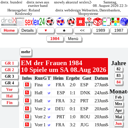
dreix.de
bundesliga
dreix news aus
snowly.de
akuezufi.de
sexlex24.de
Samstag,
zweiter hand
08. August 2026 22:3
Herausgeber: Roland
dreix webdesign Webseiten, Datenbanken,
Koslowsky
Shopsysteme
Home
Details
♥
♣
<<
1989
1987
1984
Menü
mehr
EM der
Frauen 1984
Jahre
GR 1
10 Spiele um SA 08.Aug 2026
82
GR 2
83
GR 3
Infos
Runde
GR
TW
Heim
Ergebnis
Gast
Datum
84
GR 4
Finale
FRA
2:0
ESP
27Jun84
Vor
Monat
Halbfinale
ESP
1:1
DNK
24Jun84
Hal
Feb
Halbfinale
FRA
3:2
PRT
23Jun84
Fin
Mrz
Vorrunde
2
DEU
0:1
ESP
20Jun84
Apr
Vorrunde
2
PRT
1:0
ROU
20Jun84
Mai
Jun
Vorrunde
1
FRA
3:2
JUG
19Jun84