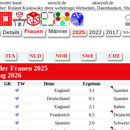
zweiter hand
snowly.de
akuezufi.de
ber: Roland Koslowsky
dreix webdesign Webseiten, Datenbanken, Sh
Frauen
Männer
Details
2025
2022
2017
>>
ITA
NLD
NOR
SWE
CHE
 der
Frauen 2025
ug 2026
GR
TW
Heim
Ergebnis
England
3:1
Spanien
Deutschland
0:1
Spanien
England
2:1
Italien
Frankreich
6:5
Deutsch
Spanien
2:0
Schweiz