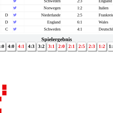
Schweden
2:3
England
Norwegen
1:2
Italien
D
Niederlande
2:5
Frankrei
D
England
6:1
Wales
C
Schweden
4:1
Deutsch
Spielergebnis
:0
4:0
4:1
4:3
3:2
3:1
2:0
2:1
2:5
2:3
1:2
1