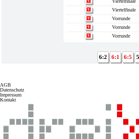
Viertelfinale
Viertelfinale
Vorrunde
Vorrunde
Vorrunde
6:2
6:1
6:5
5
AGB
Datenschutz
Impressum
Kontakt