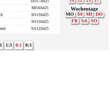
19
22
23
27
DO17Jul25
MI16Jul25
Wochentage
MO
DI
MI
DO
ch
SO13Jul25
FR
SA
SO
SO13Jul25
land
SA12Jul25
:1
1:3
0:1
0:3