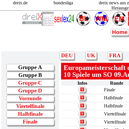
dreix.de
bundesliga
dreix news aus 
Herausge
Home
DEU
UK
FRA
Europameisterschaft
Gruppe A
10 Spiele um SO 09.A
Gruppe B
Gruppe C
Infos
Runde
Finale
Gruppe D
Vorrunde
Halbfinale
Viertelfinale
Halbfinale
Halbfinale
Viertelfinale
Finale
Viertelfinale