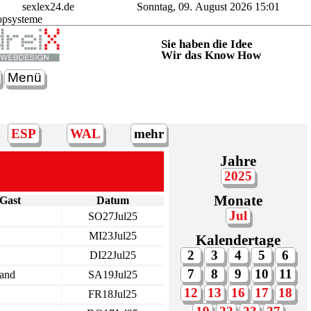
sexlex24.de
Sonntag, 09. August 2026 15:01
opsysteme
Sie haben die Idee
Wir das Know How
Menü
ESP
WAL
mehr
Jahre
2025
Monate
Gast
Datum
Jul
SO27Jul25
MI23Jul25
Kalendertage
2
3
4
5
6
DI22Jul25
7
8
9
10
11
land
SA19Jul25
12
13
16
17
18
FR18Jul25