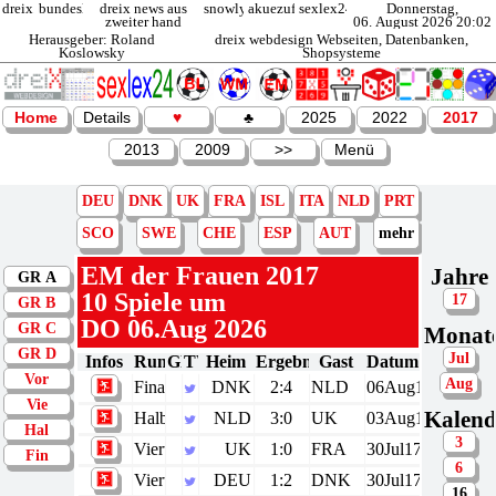
dreix.de
bundesliga
dreix news aus
snowly.de
akuezufi.de
sexlex24.de
Donnerstag,
zweiter hand
06. August 2026 20:02
Herausgeber: Roland
dreix webdesign Webseiten, Datenbanken,
Koslowsky
Shopsysteme
Home
Details
♥
♣
2025
2022
2017
2013
2009
>>
Menü
DEU
DNK
UK
FRA
ISL
ITA
NLD
PRT
SCO
SWE
CHE
ESP
AUT
mehr
EM der
Frauen 2017
Jahre
GR A
10 Spiele um
17
GR B
DO 06.Aug 2026
GR C
Monat
GR D
Jul
Infos
Runde
GR
TW
Heim
Ergebnis
Gast
Datum
Vor
Aug
Finale
DNK
2:4
NLD
06Aug17
Vie
Kalend
Halbfinale
NLD
3:0
UK
03Aug17
Hal
3
Viertelfinale
UK
1:0
FRA
30Jul17
Fin
6
Viertelfinale
DEU
1:2
DNK
30Jul17
16