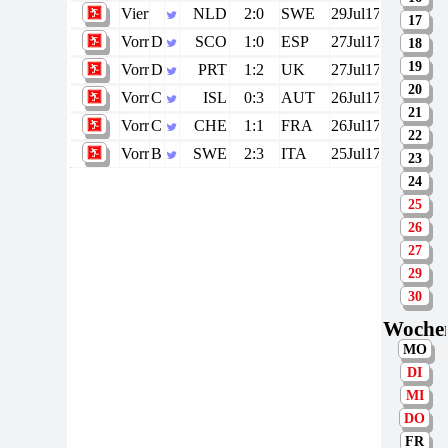
Viertelfinale
NLD
2:0
SWE
29Jul17
17
Vorrunde
D
SCO
1:0
ESP
27Jul17
18
19
Vorrunde
D
PRT
1:2
UK
27Jul17
20
Vorrunde
C
ISL
0:3
AUT
26Jul17
21
Vorrunde
C
CHE
1:1
FRA
26Jul17
22
Vorrunde
B
SWE
2:3
ITA
25Jul17
23
24
25
26
27
29
30
Woche
MO
DI
MI
DO
FR