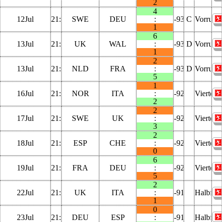
2
4
12Jul
21:00:00
SWE
DEU
:
-9371
C
Vorrund
1
6
13Jul
21:00:00
UK
WAL
:
-9347
D
Vorrund
1
2
13Jul
21:00:00
NLD
FRA
:
-9347
D
Vorrund
5
1
16Jul
21:00:00
NOR
ITA
:
-9275
Viertelfi
2
2
17Jul
21:00:00
SWE
UK
:
-9251
Viertelfi
3
2
18Jul
21:00:00
ESP
CHE
:
-9227
Viertelfi
0
6
19Jul
21:00:00
FRA
DEU
:
-9203
Viertelfi
5
2
22Jul
21:00:00
UK
ITA
:
-9131
Halbfina
1
0
23Jul
21:00:00
DEU
ESP
:
-9107
Halbfina