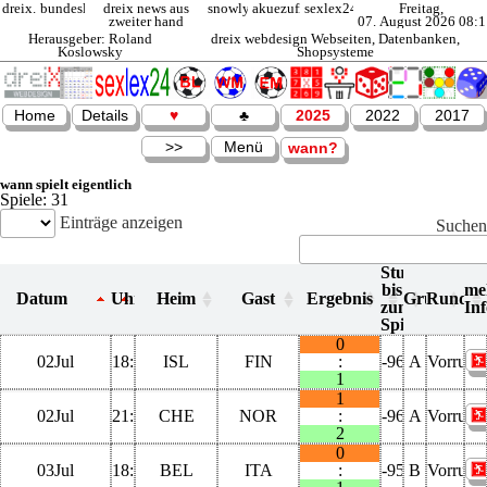
dreix.de
bundesliga
dreix news aus
snowly.de
akuezufi.de
sexlex24.de
Freitag,
zweiter hand
07. August 2026 08:1
Herausgeber: Roland
dreix webdesign Webseiten, Datenbanken,
Koslowsky
Shopsysteme
Home
Details
♥
♣
2025
2022
2017
>>
Menü
wann?
wann spielt eigentlich
Spiele: 31
Einträge anzeigen
Suchen
Stunden
bis
me
Datum
Uhrzeit
Heim
Gast
Ergebnis
Gruppe
Runde
zum
Inf
Spiel
0
02Jul
18:00:00
ISL
FIN
:
-9614
A
Vorrund
1
1
02Jul
21:00:00
CHE
NOR
:
-9611
A
Vorrund
2
0
03Jul
18:00:00
BEL
ITA
:
-9590
B
Vorrund