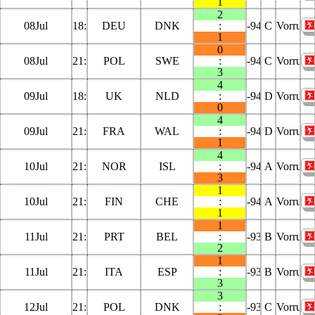
1
2
08Jul
18:00:00
DEU
DNK
:
-9470
C
Vorrund
1
0
08Jul
21:00:00
POL
SWE
:
-9467
C
Vorrund
3
4
09Jul
18:00:00
UK
NLD
:
-9446
D
Vorrund
0
4
09Jul
21:00:00
FRA
WAL
:
-9443
D
Vorrund
1
4
10Jul
21:00:00
NOR
ISL
:
-9419
A
Vorrund
3
1
10Jul
21:00:00
FIN
CHE
:
-9419
A
Vorrund
1
1
11Jul
21:00:00
PRT
BEL
:
-9395
B
Vorrund
2
1
11Jul
21:00:00
ITA
ESP
:
-9395
B
Vorrund
3
3
12Jul
21:00:00
POL
DNK
:
-9371
C
Vorrund