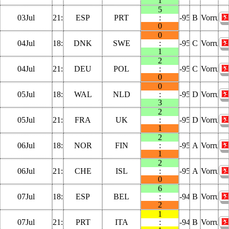
1
5
03Jul
21:00:00
ESP
PRT
:
-9587
B
Vorrund
0
0
04Jul
18:00:00
DNK
SWE
:
-9566
C
Vorrund
1
2
04Jul
21:00:00
DEU
POL
:
-9563
C
Vorrund
0
0
05Jul
18:00:00
WAL
NLD
:
-9542
D
Vorrund
3
2
05Jul
21:00:00
FRA
UK
:
-9539
D
Vorrund
1
2
06Jul
18:00:00
NOR
FIN
:
-9518
A
Vorrund
1
2
06Jul
21:00:00
CHE
ISL
:
-9515
A
Vorrund
0
6
07Jul
18:00:00
ESP
BEL
:
-9494
B
Vorrund
2
1
07Jul
21:00:00
PRT
ITA
:
-9491
B
Vorrund