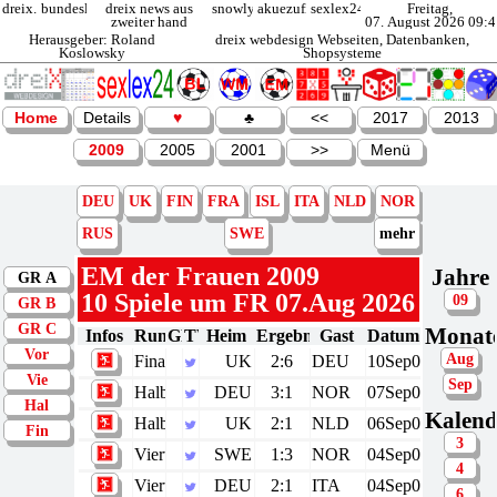
dreix.de
bundesliga
dreix news aus
snowly.de
akuezufi.de
sexlex24.de
Freitag,
zweiter hand
07. August 2026 09:4
Herausgeber: Roland
dreix webdesign Webseiten, Datenbanken,
Koslowsky
Shopsysteme
Home
Details
♥
♣
<<
2017
2013
2009
2005
2001
>>
Menü
DEU
UK
FIN
FRA
ISL
ITA
NLD
NOR
RUS
SWE
mehr
EM der
Frauen 2009
Jahre
GR A
10 Spiele um FR 07.Aug 2026
09
GR B
GR C
Monat
Infos
Runde
GR
TW
Heim
Ergebnis
Gast
Datum
Vor
Aug
Finale
UK
2:6
DEU
10Sep09
Vie
Sep
Halbfinale
DEU
3:1
NOR
07Sep09
Hal
Kalend
Halbfinale
UK
2:1
NLD
06Sep09
Fin
3
Viertelfinale
SWE
1:3
NOR
04Sep09
4
Viertelfinale
DEU
2:1
ITA
04Sep09
6