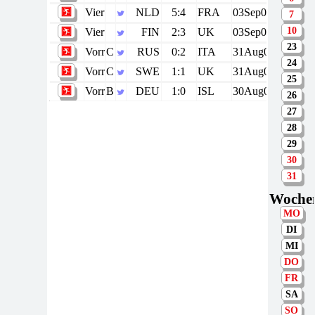
Viertelfinale
NLD
5:4
FRA
03Sep09
7
10
Viertelfinale
FIN
2:3
UK
03Sep09
23
Vorrunde
C
RUS
0:2
ITA
31Aug09
24
Vorrunde
C
SWE
1:1
UK
31Aug09
25
Vorrunde
B
DEU
1:0
ISL
30Aug09
26
27
28
29
30
31
Woche
MO
DI
MI
DO
FR
SA
SO