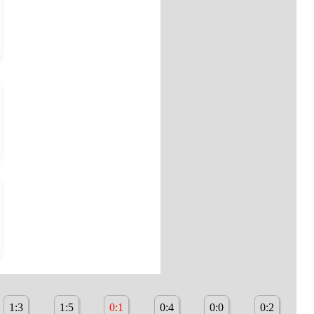
1:3
1:5
0:1
0:4
0:0
0:2