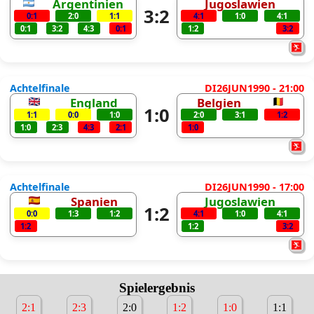
Argentinien
Jugoslawien
3:2
0:1
2:0
1:1
4:1
1:0
4:1
0:1
3:2
4:3
0:1
1:2
3:2
Achtelfinale
DI26JUN1990 - 21:00
England
Belgien
1:0
1:1
0:0
1:0
2:0
3:1
1:2
1:0
2:3
4:3
2:1
1:0
Achtelfinale
DI26JUN1990 - 17:00
Spanien
Jugoslawien
1:2
0:0
1:3
1:2
4:1
1:0
4:1
1:2
1:2
3:2
Spielergebnis
2:1
2:3
2:0
1:2
1:0
1:1