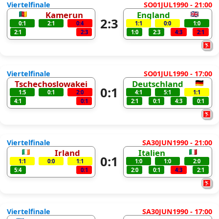
Viertelfinale
SO01JUL1990 - 21:00
Kamerun
England
2:3
0:1
2:1
0:4
1:1
0:0
1:0
2:1
2:3
1:0
2:3
4:3
2:1
Viertelfinale
SO01JUL1990 - 17:00
Tschechoslowakei
Deutschland
0:1
1:5
0:1
2:0
4:1
5:1
1:1
4:1
0:1
2:1
0:1
4:3
0:1
Viertelfinale
SA30JUN1990 - 21:00
Irland
Italien
0:1
1:1
0:0
1:1
1:0
1:0
2:0
5:4
0:1
2:0
0:1
4:3
2:1
Viertelfinale
SA30JUN1990 - 17:00