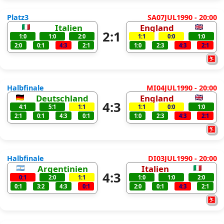
Platz3
SA07JUL1990 - 20:00
Italien
England
2:1
1:0
1:0
2:0
1:1
0:0
1:0
2:0
0:1
4:3
2:1
1:0
2:3
4:3
2:1
Halbfinale
MI04JUL1990 - 20:00
Deutschland
England
4:3
4:1
5:1
1:1
1:1
0:0
1:0
2:1
0:1
4:3
0:1
1:0
2:3
4:3
2:1
Halbfinale
DI03JUL1990 - 20:00
Argentinien
Italien
4:3
0:1
2:0
1:1
1:0
1:0
2:0
0:1
3:2
4:3
0:1
2:0
0:1
4:3
2:1