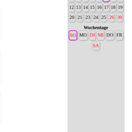
12
13
14
15
16
17
18
19
20
21
23
24
25
26
30
Wochentage
MO
DI
MI
DO
FR
SO
SA