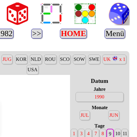
1982
>>
HOME
Menü
JUG
KOR
NLD
ROU
SCO
SOW
SWE
UK
x 1
USA
Datum
Jahre
1990
Monate
JUL
JUN
Tage
1
3
4
7
8
10
11
9