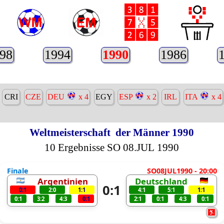
98
1994
1990
1986
CRI
CZE
DEU
x 4
EGY
ESP
x 2
IRL
ITA
x 4
Weltmeisterschaft
der Männer 1990
10 Ergebnisse SO 08.JUL 1990
Finale
SO08JUL1990 - 20:00
Argentinien
Deutschland
0:1
0:1
2:0
1:1
4:1
5:1
1:1
0:1
3:2
4:3
0:1
2:1
0:1
4:3
0:1